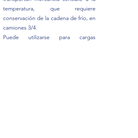
temperatura, que requiere
conservación de la cadena de frío, en
camiones 3/4.
Puede utilizarse para cargas
refrigeradas o congeladas, ya que
posee capacidad de enfriamiento de
hasta -18°C para una caja de hasta de
16 metros cúbicos y para cargas
refrigeradas hasta 0°C una caja de
hasta 22 metros cúbicos.
MINERIA